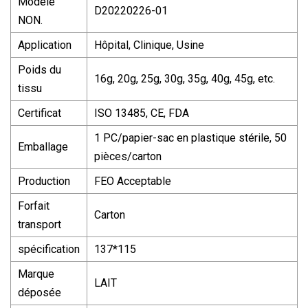
Modèle
D20220226-01
NON.
Application
Hôpital, Clinique, Usine
Poids du
16g, 20g, 25g, 30g, 35g, 40g, 45g, etc.
tissu
Certificat
ISO 13485, CE, FDA
1 PC/papier-sac en plastique stérile, 50
Emballage
pièces/carton
Production
FEO Acceptable
Forfait
Carton
transport
spécification
137*115
Marque
LAIT
déposée