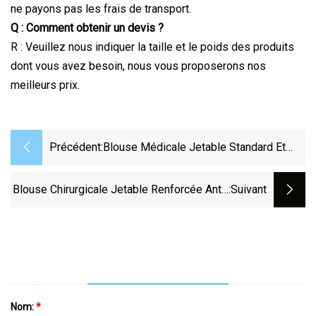
ne payons pas les frais de transport.
Q : Comment obtenir un devis ?
R : Veuillez nous indiquer la taille et le poids des produits
dont vous avez besoin, nous vous proposerons nos
meilleurs prix.
Précédent:
Blouse Médicale Jetable Standard Et
Renforcée SMMS 45GSM Blouses
Chirurgicales
Blouse Chirurgicale Jetable Renforcée Anti-
:suivant
Virus
Nom:
*