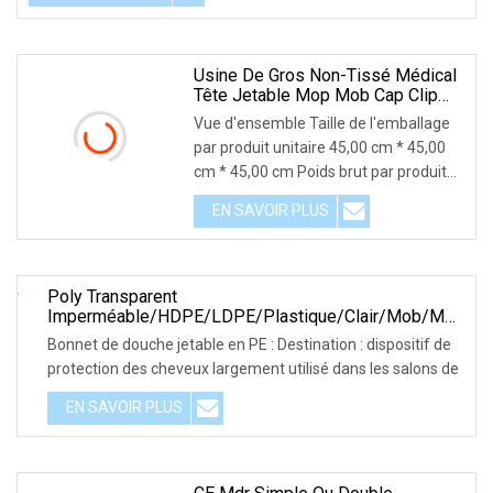
Usine De Gros Non-Tissé Médical
Tête Jetable Mop Mob Cap Clip
Caps
Vue d'ensemble Taille de l'emballage
par produit unitaire 45,00 cm * 45,00
cm * 45,00 cm Poids brut par produit
unitaire
EN SAVOIR PLUS
Poly Transparent
Imperméable/HDPE/LDPE/plastique/clair/Mob/Mop
Bonnet De Douche Jetable En PE Pour Hôtel/voyage
Bonnet de douche jetable en PE : Destination : dispositif de
Bain/baignade Avec Plissé/serti/bande/clip/bande
protection des cheveux largement utilisé dans les salons de
Formes
EN SAVOIR PLUS