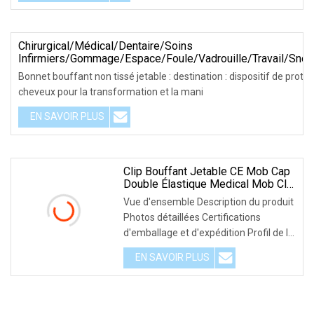
Chirurgical/médical/dentaire/soins
Infirmiers/gommage/espace/foule/vadrouille/travail/Sn
Capuchon Jetable En PP Non Tissé Pour
Bonnet bouffant non tissé jetable : destination : dispositif de prote
Médecin/chirurgien/infirmière/travailleur
cheveux pour la transformation et la mani
(bouffant/rond/plissé/bande/clip)
EN SAVOIR PLUS
Clip Bouffant Jetable CE Mob Cap
Double Élastique Medical Mob Clip
Cap
Vue d'ensemble Description du produit
Photos détaillées Certifications
d'emballage et d'expédition Profil de la
société
EN SAVOIR PLUS