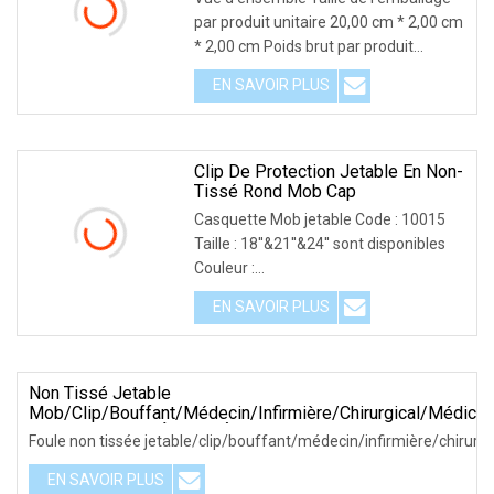
par produit unitaire 20,00 cm * 2,00 cm
* 2,00 cm Poids brut par produit
unitaire 0
EN SAVOIR PLUS
Clip De Protection Jetable En Non-
Tissé Rond Mob Cap
Casquette Mob jetable Code : 10015
Taille : 18''&21''&24'' sont disponibles
Couleur :
Blanc/bleu/vert/rouge/rose/jaune/o
EN SAVOIR PLUS
Non Tissé Jetable
Mob/Clip/Bouffant/Médecin/Infirmière/Chirurgical/Médica
Bouchon PE/PP Étanche À La Poussière
Foule non tissée jetable/clip/bouffant/médecin/infirmière/chirurg
EN SAVOIR PLUS