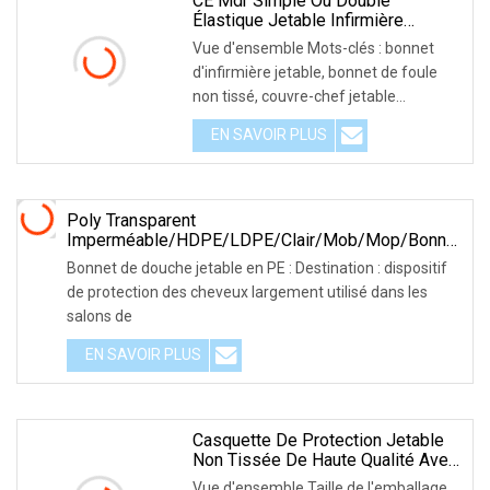
CE Mdr Simple Ou Double
Élastique Jetable Infirmière
Médicale Casquette Respirant
Vue d'ensemble Mots-clés : bonnet
Doux Non-Tissé Chirurgical Mob
d'infirmière jetable, bonnet de foule
Cap
non tissé, couvre-chef jetable
Caractéristiques
EN SAVOIR PLUS
Poly Transparent
Imperméable/HDPE/LDPE/clair/Mob/Mop/bonnet
De Douche Jetable En Plastique PE Pour
Bonnet de douche jetable en PE : Destination : dispositif
Hôtel/voyage Baignoire/baignade Avec
de protection des cheveux largement utilisé dans les
Plissé/serti/bande/clip/bande Formes
salons de
EN SAVOIR PLUS
Casquette De Protection Jetable
Non Tissée De Haute Qualité Avec
Pince Bouffante De Couleur Bleue
Vue d'ensemble Taille de l'emballage