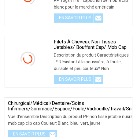
PP 16gsm 18 '' capuchon de mob à clip
blanc pour le marché américain
EN SAVOIR PLUS
Filets À Cheveux Non Tissés
Jetables/ Bouffant Cap/ Mob Cap
Description du produit Caractéristiques
: * Résistant à la poussière, à l'huile,
durable et peu coûteux* Non
pelucheux,
EN SAVOIR PLUS
Chirurgical/médical/dentaire/soins
Infirmiers/gommage/espace/foule/vadrouille/travail/Sn
Capuchon Jetable En PP Non Tissé Pour
Vue d'ensemble Description du produit PP non tissé jetable nusrse
Médecin/chirurgien/infirmière/travailleur
mob cap clip cap Couleur: Blanc, bleu, vert, jaune
(bouffant/rond/plissé/bande/clip)
EN SAVOIR PLUS