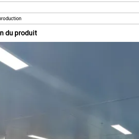
production
n du produit