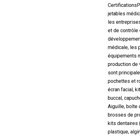
Certifications
jetables médica
les entreprise
et de contrôle
développement 
médicale, les 
équipements mé
production de 
sont principale
pochettes et r
écran facial, k
buccal, capucho
Aiguille, boît
brosses de pro
kits dentaires 
plastique, algi