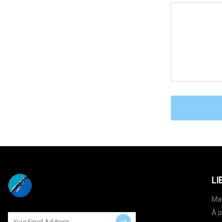
LI
Ma
À p