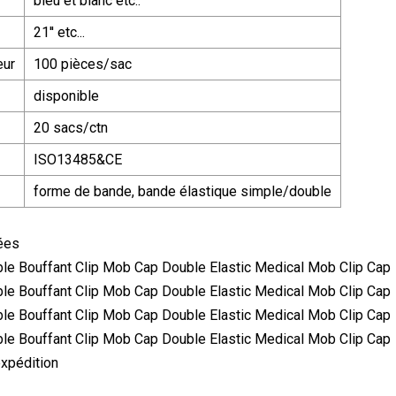
bleu et blanc etc..
21'' etc...
eur
100 pièces/sac
disponible
20 sacs/ctn
ISO13485&CE
forme de bande, bande élastique simple/double
ées
xpédition