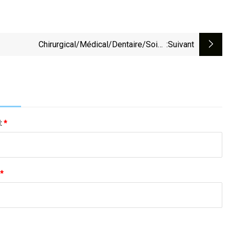
Chirurgical/médical/dentaire/soins
:suivant
ers/gommage/espace/foule/vadrouille/travail/Snood/SMS
Capuchon Jetable En PP Non Tissé Pour
Médecin/chirurgien/infirmière/travailleur
(bouffant/rond/plissé/bande/clip)
l:
*
*