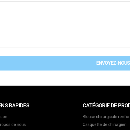
ENVOYEZ-NOUS
ENS RAPIDES
CATÉGORIE DE PRO
ison
Blouse chirurgicale renfo
ropos de nous
Casquette de chirurgien