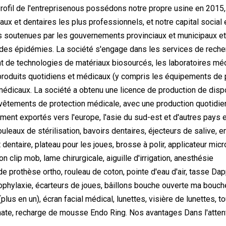
Profil de l'entreprisenous possédons notre propre usine en 2015
ux et dentaires les plus professionnels, et notre capital social 
s soutenues par les gouvernements provinciaux et municipaux et 
 des épidémies. La société s'engage dans les services de recher
de technologies de matériaux biosourcés, les laboratoires méd
produits quotidiens et médicaux (y compris les équipements de pro
dicaux. La société a obtenu une licence de production de disp
vêtements de protection médicale, avec une production quotidie
ment exportés vers l'europe, l'asie du sud-est et d'autres pays et
ouleaux de stérilisation, bavoirs dentaires, éjecteurs de salive,
it dentaire, plateau pour les joues, brosse à polir, applicateur m
n clip mob, lame chirurgicale, aiguille d'irrigation, anesthésie
e de prothèse ortho, rouleau de coton, pointe d'eau d'air, tasse 
phylaxie, écarteurs de joues, bâillons bouche ouverte ma bouche
(plus en un), écran facial médical, lunettes, visière de lunettes
nate, recharge de mousse Endo Ring. Nos avantages Dans l'attente 