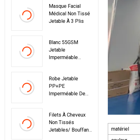
Masque Facial
Médical Non Tissé
Jetable À 3 Plis
Blanc 55GSM
Jetable
Imperméable
Microporeux
Isolation
Robe Jetable
Antistatique À
PP+PE
Capuche
Imperméable De
Vêtements De
Couleur Jaune Avec
Protection De
Poignets
Sécurité
Filets À Cheveux
Élastiques
Industrielle
Non Tissés
Combinaison Non
matériel
Jetables/ Bouffant
Tissée
Cap/ Mob Cap