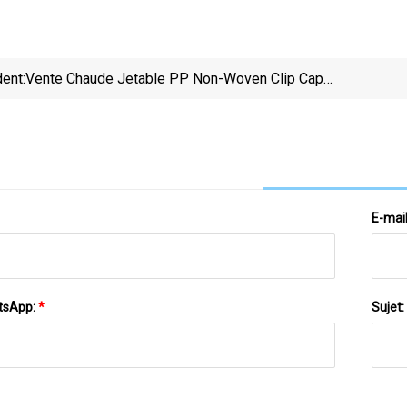
ent:
Vente Chaude Jetable PP Non-Woven Clip Cap
Mob Cap Filet À Cheveux Avec Double Élastiques
Infirmi
E-mai
tsApp:
*
Sujet: