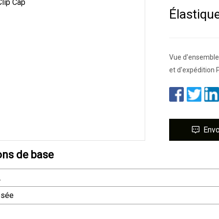
Élastiqu
Vue d'ensemble 
et d'expédition P
Env
ons de base
.
osée