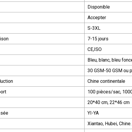
Disponible
Accepter
S-3XL
aison
7-15 jours
CE,ISO
Bleu, blanc, bleu fonc
30 GSM-50 GSM ou p
uction
Chine continentale
port
100 pièces/sac, 1000
20*40 cm, 22*46 cm
osée
YI-YA
Xiantao, Hubei, Chine.