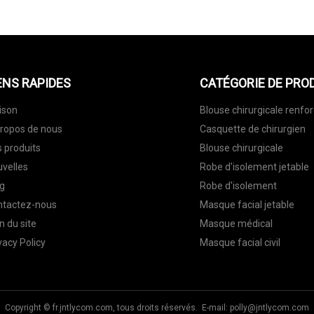
ENS RAPIDES
CATÉGORIE DE PRO
ison
Blouse chirurgicale renfo
ropos de nous
Casquette de chirurgien
 produits
Blouse chirurgicale
velles
Robe d'isolement jetable
g
Robe d'isolement
ntactez-nous
Masque facial jetable
n du site
Masque médical
vacy Policy
Masque facial civil
Copyright © fr.jntlycom.com, tous droits réservés. E-mail:
polly@jntlycom.com