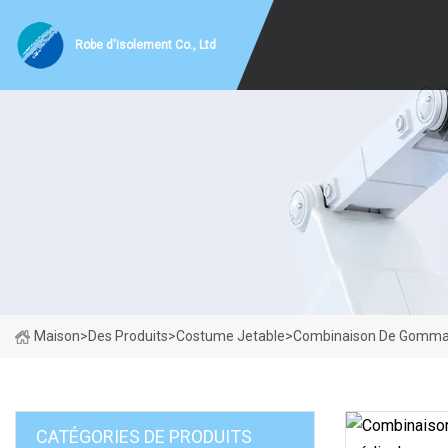
Robe d'isolement Co., Ltd
Maison
>
Des Produits
>
Costume Jetable
>
Combinaison De Gommag
CATÉGORIES DE PRODUITS