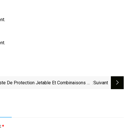
nt.
nt.
ste De Protection Jetable Et Combinaisons De
:suivant
Pantalons
l:
*