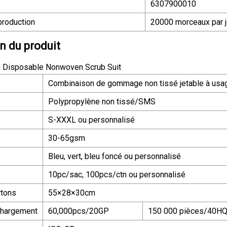
6307900010
production
20000 morceaux par j
n du produit
Combinaison de gommage non tissé jetable à usa
Polypropylène non tissé/SMS
S-XXXL ou personnalisé
30-65gsm
Bleu, vert, bleu foncé ou personnalisé
10pc/sac, 100pcs/ctn ou personnalisé
rtons
55×28×30cm
chargement
60,000pcs/20GP
150 000 pièces/40H