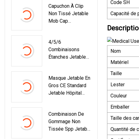
Code SH
Capuchon À Clip
Vêtements De
Non Tissé Jetable
Capacité de 
Protection Avec
Mob Cap
Manchette Tricotée
Descriptio
Antipoussière
4/5/6
Combinaisons
Nom
Étanches Jetables
Matériel
Avec Ruban
Adhésif Par SMS
Taille
Masque Jetable En
Ou Combinaisons
Lester
Gros CE Standard
Microporeuses
Jetable Hôpital
Couleur
Chirurgical Bleu
Emballer
Masque Facial 50
Combinaison De
Pièces Par Boîte
Taille des ca
Gommage Non
En 14683
Tissée Spp Jetable
Quantité de 
Poussière Earloop
Avec Col Rond Et
Visage Masker