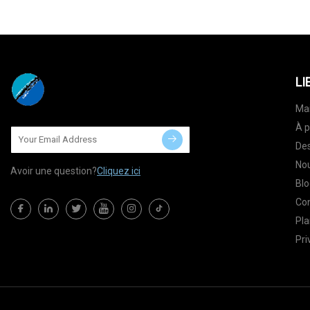
LI
Ma
À p
Des
Nou
Avoir une question?
Cliquez ici
Blo
Co
Pla
Pri