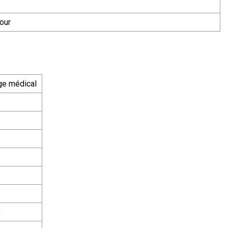
our
ge médical
Q