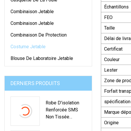
Échantillons
Combinaison Jetable
FEO
Combinaison Jetable
Taille
Combinaison De Protection
Délai de livr
Costume Jetable
Certificat
Blouse De Laboratoire Jetable
Couleur
Lester
Zone de prod
DERNIERS PRODUITS
Forfait trans
spécification
Robe D'isolation
Renforcée SMS
Marque dép
Non Tissée
Origine
Jetable, Robe
D'isolation Jetable,