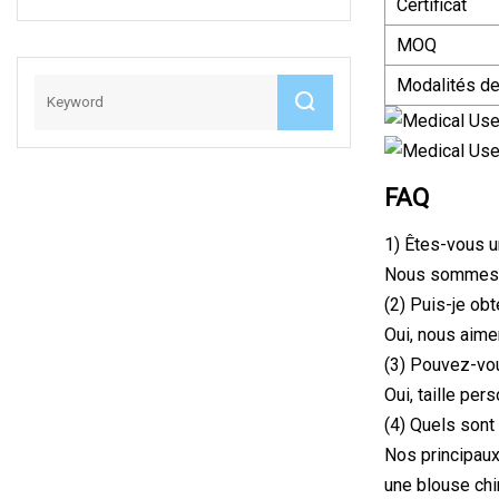
Certificat
Manches Courtes
Hôpital Usage
MOQ
Médical
Modalités d
FAQ
1) Êtes-vous u
Nous sommes un
(2) Puis-je ob
Oui, nous aime
(3) Pouvez-vou
Oui, taille pe
(4) Quels sont
Nos principaux
une blouse chir