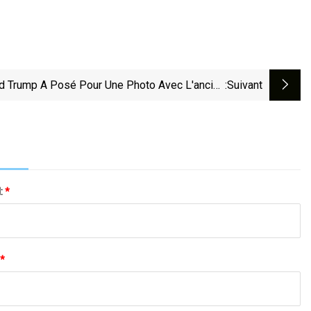
d Trump A Posé Pour Une Photo Avec L'ancien
:suivant
hef De La Mafia De Philadelphie, Joey Merlino
l:
*
*