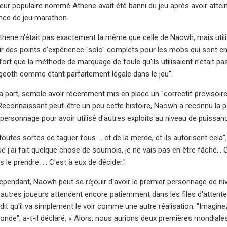
ueur populaire nommé Athene avait été banni du jeu après avoir attein
nce de jeu marathon.
Athene n'était pas exactement la même que celle de Naowh, mais util
ir des points d'expérience "solo" complets pour les mobs qui sont en
fort que la méthode de marquage de foule qu'ils utilisaient n'était pa
eoth comme étant parfaitement légale dans le jeu".
sa part, semble avoir récemment mis en place un "correctif provisoi
Reconnaissant peut-être un peu cette histoire, Naowh a reconnu la po
n personnage pour avoir utilisé d'autres exploits au niveau de puissan
outes sortes de taguer fous … et de la merde, et ils autorisent cela"
e j'ai fait quelque chose de sournois, je ne vais pas en être fâché... 
is le prendre. ... C'est à eux de décider."
 cependant, Naowh peut se réjouir d'avoir le premier personnage de 
autres joueurs attendent encore patiemment dans les files d'attente p
dit qu'il va simplement le voir comme une autre réalisation. "Imagine
onde", a-t-il déclaré. « Alors, nous aurions deux premières mondiales