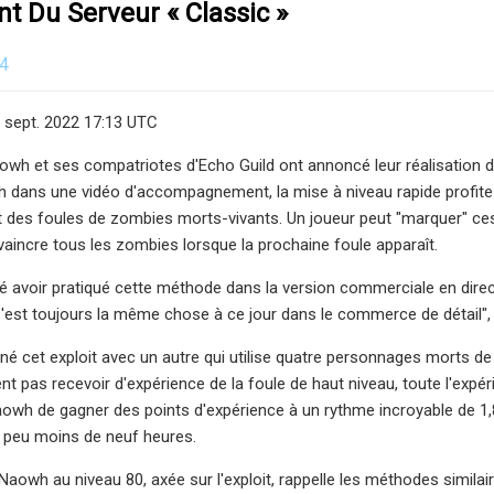
 Du Serveur « Classic »
24
7 sept. 2022 17:13 UTC
wh et ses compatriotes d'Echo Guild ont annoncé leur réalisation 
h dans une vidéo d'accompagnement, la mise à niveau rapide profite
 des foules de zombies morts-vivants. Un joueur peut "marquer" ces
aincre tous les zombies lorsque la prochaine foule apparaît.
 avoir pratiqué cette méthode dans la version commerciale en dire
"C'est toujours la même chose à ce jour dans le commerce de détail",
 cet exploit avec un autre qui utilise quatre personnages morts d
nt pas recevoir d'expérience de la foule de haut niveau, toute l'ex
owh de gagner des points d'expérience à un rythme incroyable de 1,8 
 peu moins de neuf heures.
aowh au niveau 80, axée sur l'exploit, rappelle les méthodes similaire