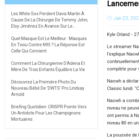
Lancement
Les White Sox Perdent Davis Martin À
Jan 23, 20
Cause De La Chirurgie De Tommy John;
Eloy Jiménez En Avance Sur Le
Calendrier
Kyle Orland - 2
Quel Masque Est Le Meilleur : Masques
En Tissu Contre N95 ? La Réponse Est
Le streamer Nao
Celle Qui Convient.
l'explique Naow
continuellement
Comment La Chirurgienne D'Adena Et
complète pour v
Mère De Trois Enfants Équilibre La Vie
Naowh a déclaré
Découvrez La Première Photo Du
Nouveau Bébé De 'DWTS' Pro Lindsay
Classic lundi. 
Arnold
Naowh a combiné
Briefing Quotidien: CRISPR Pointe Vers
niveau ne peuve
Un Antidote Pour Les Champignons
ont permis à Na
Mortuaires
niveau 80 en un
La poussée de N