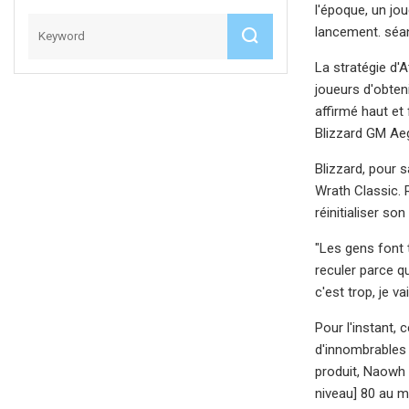
l'époque, un jo
lancement. séa
La stratégie d'
joueurs d'obten
affirmé haut et 
Blizzard GM Aeg
Blizzard, pour 
Wrath Classic. 
réinitialiser so
"Les gens font t
reculer parce qu
c'est trop, je va
Pour l'instant,
d'innombrables 
produit, Naowh 
niveau] 80 au m