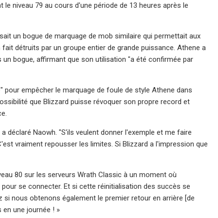
t le niveau 79 au cours d'une période de 13 heures après le
isait un bogue de marquage de mob similaire qui permettait aux
 fait détruits par un groupe entier de grande puissance. Athene a
s un bogue, affirmant que son utilisation "a été confirmée par
re" pour empêcher le marquage de foule de style Athene dans
ssibilité que Blizzard puisse révoquer son propre record et
ce.
, a déclaré Naowh. "S'ils veulent donner l'exemple et me faire
C'est vraiment repousser les limites. Si Blizzard a l'impression que
niveau 80 sur les serveurs Wrath Classic à un moment où
our se connecter. Et si cette réinitialisation des succès se
z si nous obtenons également le premier retour en arrière [de
 en une journée ! »