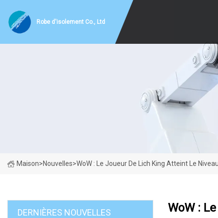
Robe d'isolement Co., Ltd
Maison
>
Nouvelles
>
WoW : Le Joueur De Lich King Atteint Le Nive
WoW : Le 
DERNIÈRES NOUVELLES