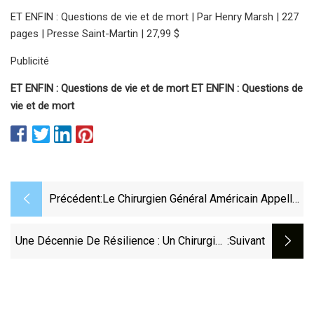
ET ENFIN : Questions de vie et de mort | Par Henry Marsh | 227
pages | Presse Saint-Martin | 27,99 $
Publicité
ET ENFIN : Questions de vie et de mort ET ENFIN : Questions de
vie et de mort
Précédent:
Le Chirurgien Général Américain Appelle
À Agir Pour Protéger Les Enfants Des
Réseaux Sociaux
Une Décennie De Résilience : Un Chirurgien
:suivant
Traumatologue Revient Sur Le Marathon De
Boston, Les Attentats À La Bombe Et Les
Survivants