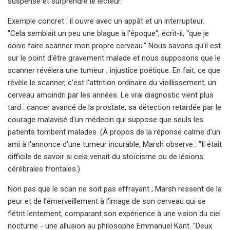
suspense et surprendre le lecteur.
Exemple concret : il ouvre avec un appât et un interrupteur.
"Cela semblait un peu une blague à l'époque", écrit-il, "que je
doive faire scanner mon propre cerveau." Nous savons qu'il est
sur le point d'être gravement malade et nous supposons que le
scanner révélera une tumeur ; injustice poétique. En fait, ce que
révèle le scanner, c'est l'attrition ordinaire du vieillissement, un
cerveau amoindri par les années. Le vrai diagnostic vient plus
tard : cancer avancé de la prostate, sa détection retardée par le
courage malavisé d'un médecin qui suppose que seuls les
patients tombent malades. (À propos de la réponse calme d'un
ami à l'annonce d'une tumeur incurable, Marsh observe : "Il était
difficile de savoir si cela venait du stoïcisme ou de lésions
cérébrales frontales.)
Non pas que le scan ne soit pas effrayant ; Marsh ressent de la
peur et de l'émerveillement à l'image de son cerveau qui se
flétrit lentement, comparant son expérience à une vision du ciel
nocturne - une allusion au philosophe Emmanuel Kant. "Deux