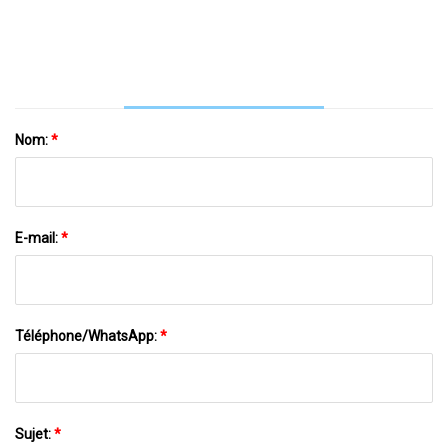
Médecin De Non-Tissé SMS PP Jetable
Nom:
*
E-mail:
*
Téléphone/WhatsApp:
*
Sujet:
*