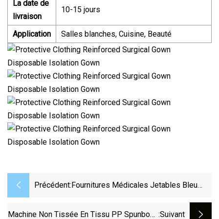
La date de
10-15 jours
livraison
Application
Salles blanches, Cuisine, Beauté
Précédent:
Fournitures Médicales Jetables Bleu
SMS Robe Médicale Robe D'isolement
Robe Chirurgicale Pour Usage Médical
Machine Non Tissée En Tissu PP Spunbond
:suivant