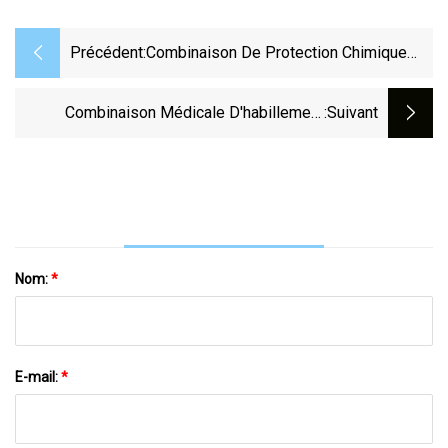
Précédent:
Combinaison De Protection Chimique
Imperméable À L'eau De Vêtements
Jetables De Haute Qualité
Combinaison Médicale D'habillement
:suivant
D'isolement De Sécurité De Combinaison
Jetable Industrielle
Nom:
*
E-mail:
*