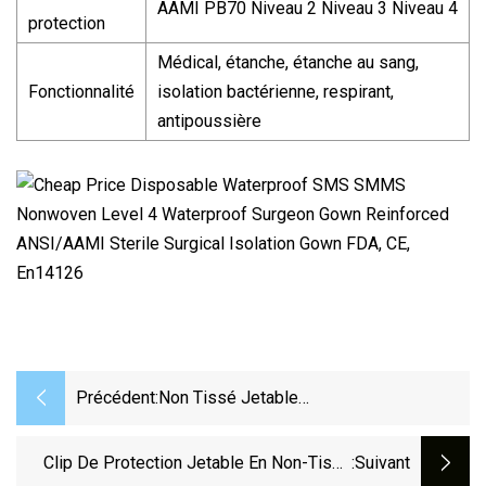
AAMI PB70 Niveau 2 Niveau 3 Niveau 4
protection
Médical, étanche, étanche au sang,
Fonctionnalité
isolation bactérienne, respirant,
antipoussière
Précédent:
Non Tissé Jetable
Mob/Clip/Bouffant/Médecin/Infirmière/Ch
Bouchon PE/PP Étanche À La Poussière
Clip De Protection Jetable En Non-Tissé
:suivant