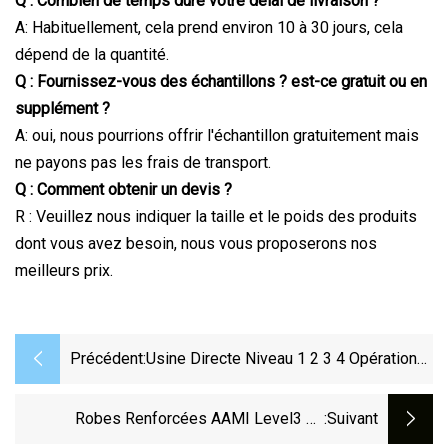
Q : Combien de temps dure votre délai de livraison ?
A: Habituellement, cela prend environ 10 à 30 jours, cela
dépend de la quantité.
Q : Fournissez-vous des échantillons ? est-ce gratuit ou en
supplément ?
A: oui, nous pourrions offrir l'échantillon gratuitement mais
ne payons pas les frais de transport.
Q : Comment obtenir un devis ?
R : Veuillez nous indiquer la taille et le poids des produits
dont vous avez besoin, nous vous proposerons nos
meilleurs prix.
Précédent:
Usine Directe Niveau 1 2 3 4 Opération
De L'Hôpital Dentaire Patient De
Protection Jetable Non Tissé PP PE
Robes Renforcées AAMI Level3 Eo
:suivant
CPE Isolation Renforcée Stérile SMS
Isolation Robe Chirurgicale Jetable Stérile